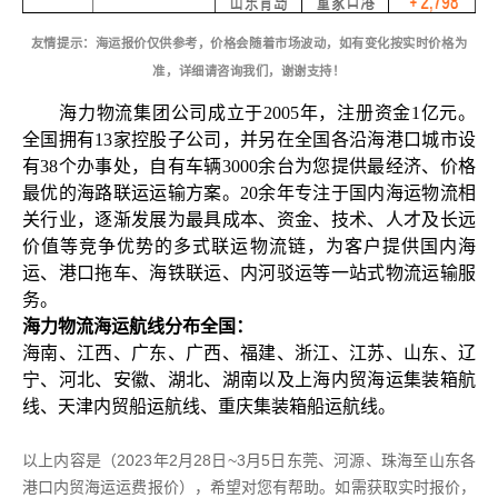
友情提示：海运报价仅供参考，价格会随着市场波动，如有变化按实时价格为
准，详细请咨询我们，谢谢支持！
海力物流集团公司成立于2005年，注册资金1亿元。
全国拥有13家控股子公司，并另在全国各沿海港口城市设
有38个办事处，自有车辆3000余台为您提供最经济、价格
最优的海路联运运输方案。20余年专注于国内海运物流相
关行业，逐渐发展为最具成本、资金、技术、人才及长远
价值等竞争优势的多式联运物流链，为客户提供国内海
运、港口拖车、海铁联运、内河驳运等一站式物流运输服
务。
海力物流海运航线分布全国：
海南、
江西、
广东、
广西、
福建、
浙江、
江苏、
山东、
辽
宁、
河北、
安徽、
湖北、
湖南
以及上海内贸海运集装箱航
线、天津内贸船运航线、重庆集装箱船运航线。
以上内容是（2023年2月28日~3月5日东莞、河源、珠海至山东各
港口内贸海运运费报价），希望对您有帮助。如需获取实时报价，