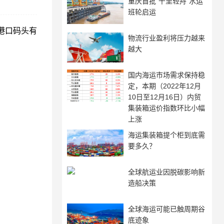
重庆首批“千里轻舟”水运
班轮启运
港口码头有
物流行业盈利将压力越来
越大
国内海运市场需求保持稳
定，本期（2022年12月
10日至12月16日）内贸
集装箱运价指数环比小幅
上涨
海运集装箱提个柜到底需
要多久？
全球航运业因脱碳影响新
造船决策
全球海运可能已触周期谷
底迹象