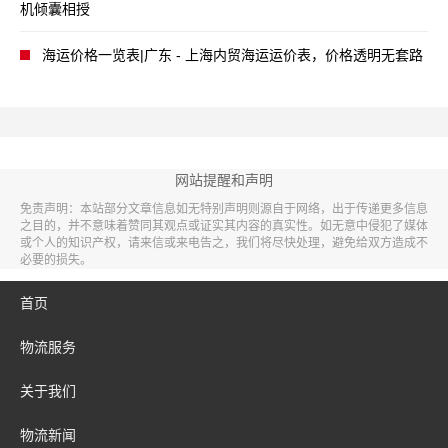
机倾囊相授
海运价格一览表|广东 - 上海内贸海运运价表，价格透明无套路
网站提醒和声明
免责声明：本站部分文章信息如无特别声明则源自于网络，出于传递更多信息
之目的，并不意味着赞同其观点或证实其内容的真实性。如无意中侵犯了媒体
或个人的知识产权，请来信或来电告之，我们将尽快处理，避免给双方造成不
必要的损失。
首页
物流服务
关于我们
物流新闻