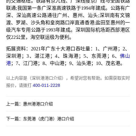
的交通枢纽。铁路有京九线、广深线接京广线与全国铁路
联通;我国第一条广深准高速铁路于1994年建成。公路有广
深、深汕高速公路通往广州、惠州、汕头;深圳南有文锦
渡、罗湖、沙头角和皇岗路口岸直通香港;盐田至惠州的一
级汽车专用公路于1993年建成。深圳国际机场距西部港区
仅22公里，海空联运极为便利。
拓展资料：
2021年
广东十大港口吞吐量：
1、广州港；2、
深圳港；3、湛江港；4、珠海港；5、东莞港；6、
佛山
港
；7、江门港；8、中山港；9、汕头港；10、茂名港。
以上内容是（深圳港港口介绍），希望对您有帮助。如需获取实时
报价，请拨打
400-011-2228
上一篇：
惠州港港口介绍
下一篇：
东莞港（虎门港）港口介绍