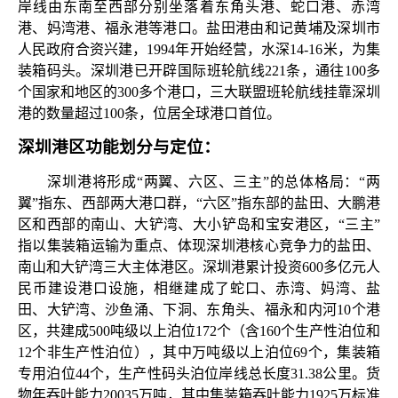
岸线由东南至西部分别坐落着东角头港、蛇口港、赤湾
港、妈湾港、福永港等港口。盐田港由和记黄埔及深圳市
人民政府合资兴建，1994年开始经营，水深14-16米，为集
装箱码头。
深圳港已开辟国际班轮航线
221条，通往100多
个国家和地区的300多个港口，三大联盟班轮航线挂靠深圳
港的数量超过100条，位居全球港口首位。
深圳港区功能划分与定位：
深圳港将形成
“两翼、六区、三主”的总体格局：“两
翼”指东、西部两大港口群，“六区”指东部的盐田、大鹏港
区和西部的南山、大铲湾、大小铲岛和宝安港区，“三主”
指以集装箱运输为重点、体现深圳港核心竞争力的盐田、
南山和大铲湾三大主体港区。深圳港累计投资600多亿元人
民币建设港口设施，相继建成了蛇口、赤湾、妈湾、盐
田、大铲湾、沙鱼涌、下洞、东角头、福永和内河10个港
区，共建成500吨级以上泊位172个（含160个生产性泊位和
12个非生产性泊位），其中万吨级以上泊位69个，集装箱
专用泊位44个，生产性码头泊位岸线总长度31.38公里。货
物年吞吐能力20035万吨，其中集装箱吞吐能力1925万标准