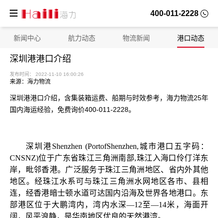
400-011-2228
新闻中心
航力动态
物流新闻
港口动态
深圳港港口介绍
来源：海力物流
深圳港港口介绍，含集装箱运费、船期与时效参考，海力物流25年
国内海运经验，免费询价400-011-2228。
深圳港
Shenzhen
(PortofShenzhen,城市港口五字码：
发布时间： 2022-11-10 16:00:26
CNSNZ)
位于广东省珠江三角洲南部
,珠江入海口伶仃洋东
岸，毗邻香港。广泛服务于珠江三角洲地区、省内外其他
地区。经珠江水系可与珠江三角洲水网地区各市、县相
连，经香港暗士顿水道可达国内沿海及世界各地港口。东
部港区位于大鹏湾内，湾内水深—12至—14米，海面开
阔，风平浪静，是华南地区优良的天然港湾。