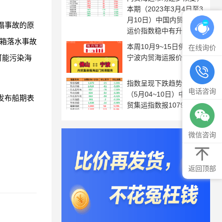
本期（2023年3月4日至3
月10日）中国内贸集装箱
塌事故的原
运价指数稳中有升
装箱落水事故
本周10月9~15日佛山到
在线询价
宁波内贸海运报价
可能污染海
指数呈现下跌趋势，本期
电话咨询
（5月04~10日）中国内
发布船期表
贸集运指数报1079点
微信咨询
返回顶部