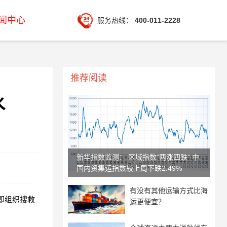
闻中心
服务热线：
400-011-2228
推荐阅读
水
新华指数监测： 区域指数“两涨四跌” 中
国内贸集运指数较上周下跌2.49%
有没有其他运输方式比海
即组织搜救
运更便宜？