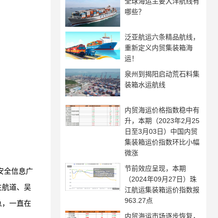
全球海运主要大洋航线有
哪些？
泛亚航运六条精品航线，
重新定义内贸集装箱海
运！
泉州到揭阳启动荒石料集
装箱水运航线
内贸海运价格指数稳中有
升，本期（2023年2月25
日至3月03日）中国内贸
集装箱运价指数环比小幅
微涨
节前效应呈现，本期
安全信息广
（2024年09月27日）珠
主航道、吴
江航运集装箱运价指数报
963.27点
急，一直在
内贸海运市场逐步恢复，