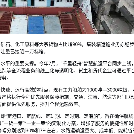
矿石、化工原料等大宗货物占比超90%，集装箱运输业务亦稳
吞吐量已接近一万标箱。
水平的重要支撑。今年7月，“千里轻舟”智慧航运平台同步上线
追踪等全流程业务的线上化与透明化。货主和货代企业可通过平台
服务。
速、运行高效的特点，现有主力船舶为1000吨—3000吨级，
目严格执行全程优先服务保障措施，交通、海事、航道等部门联
方面提供优先服务，提升全程运输效率。
即“定港口、定航线、定班期、定时刻、定船舶”，旨在确保航线
“一货一策”“一企一策”的定制化方案，增强了服务的便捷性和
幅分别达到30%和7%左右，水路运输运量大、成本低、能耗省