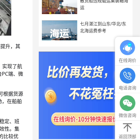
散货船违规载运集装箱海
运
七月湛江到山东/华北/东
北海运费参考
步提升，其
在线询价
，实现了航
PC端、微
电话咨询
可根据货源
动，在船舶
微信咨询
稳定、班
时效性。集
的比较优
返回顶部