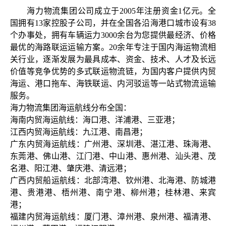
海力物流集团公司成立于
2005年注册资金1亿元。全
国拥有13家控股子公司，并在全国各沿海港口城市设有38
个办事处，拥有车辆运力3000余台为您提供最经济、价格
最优的海路联运运输方案。20余年专注于国内海运物流相
关行业，逐渐发展为最具成本、资金、技术、人才及长远
价值等竞争优势的多式联运物流链，为国内客户提供内贸
海运、港口拖车、海铁联运、内河驳运等一站式物流运输
服务。
海力物流集团海运航线分布全国：
海南内贸海运航线：海口港、洋浦港、三亚港；
江西内贸海运航线：九江港、南昌港；
广东内贸海运航线：广州港、深圳港、湛江港、珠海港、
东莞港、佛山港、江门港、中山港、惠州港、汕头港、茂
名港、阳江港、肇庆港、清远港；
广西内贸船运航线：北部湾港、钦州港、北海港、防城港
港、贵港港、梧州港、南宁港、柳州港；桂林港、来宾
港；
福建内贸海运航线：厦门港、漳州港、泉州港、福清港、