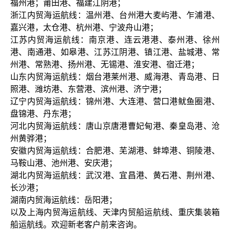
福州港；莆田港、福建江阴港；
浙江内贸海运航线：温州港、台州港大麦屿港、乍浦港、
嘉兴港，太仓港、杭州港、宁波舟山港；
江苏内贸海运航线：南京港、连云港港、泰州港、徐州
港、南通港、如皋港、江苏江阴港、镇江港、盐城港、常
州港、常熟港、扬州港、无锡港、淮安港、宿迁港；
山东内贸海运航线：烟台港莱州港、威海港、青岛港、日
照港、潍坊港、东营港、滨州港、济宁港；
辽宁内贸海运航线：锦州港、大连港、营口港鱿鱼圈港、
盘锦港、丹东港；
河北内贸海运航线：唐山京唐港曹妃甸港、秦皇岛港、沧
州黄骅港；
安徽内贸海运航线：合肥港、芜湖港、蚌埠港、铜陵港、
马鞍山港、池州港、安庆港；
湖北内贸海运航线：武汉港、宜昌港、黄石港、荆州港、
长沙港；
湖南内贸海运航线：岳阳港；
以及上海内贸海运航线、天津内贸船运航线、重庆集装箱
船运航线。欢迎新老客户前来咨询。