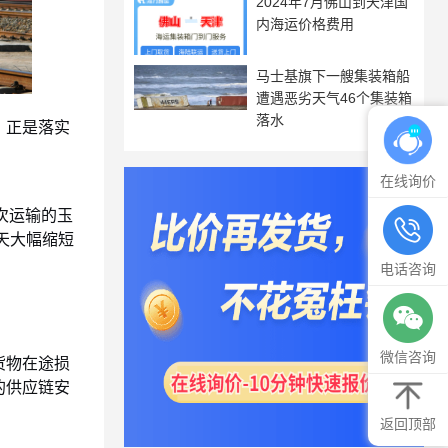
2024年7月佛山到天津国
内海运价格费用
马士基旗下一艘集装箱船
遭遇恶劣天气46个集装箱
落水
，正是落实
在线询价
次运输的玉
天大幅缩短
电话咨询
微信咨询
货物在途损
的供应链安
返回顶部