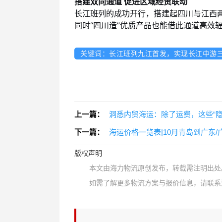
搭建双向通道 促进区域经贸联动
长江班列的成功开行，搭建起四川与江西
同时“四川造”优质产品也能借此通道高效
关键词：长江班列九江首发，实现长江中游
上一篇：
洞悉内贸海运：除了运费，这些“
下一篇：
海运价格一览表|10月青岛到广东
版权声明
本文由海力物流原创发布，转载需注明出处
如需了解更多物流方案与报价信息，请联系海力物